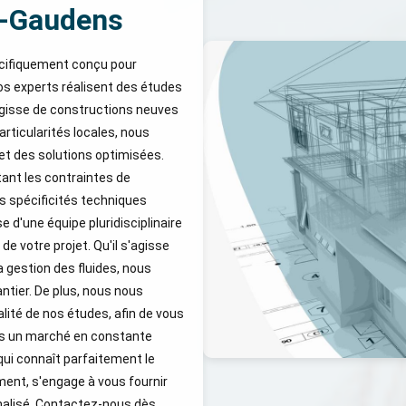
nt-Gaudens
cifiquement conçu pour
os experts réalisent des études
'agisse de constructions neuves
rticularités locales, nous
t des solutions optimisées.
tant les contraintes de
es spécificités techniques
d'une équipe pluridisciplinaire
de votre projet. Qu'il s'agisse
a gestion des fluides, nous
tier. De plus, nous nous
alité de nos études, afin de vous
ans un marché en constante
e qui connaît parfaitement le
ent, s'engage à vous fournir
alisé. Contactez-nous dès