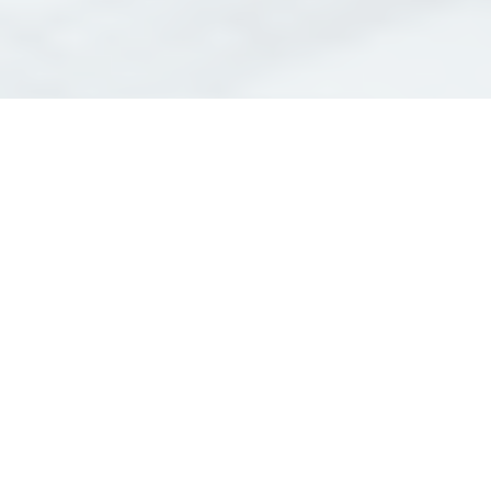
Ingénierie Bâtiment
Résidentiel : Construire
Votre Futur à Plaisance-
du-Touch
L'ingénierie bâtiment résidentiel à Plaisance-du-Touch est
au cœur de notre mission chez BET Sodeba. Nous
comprenons que chaque projet de construction
résidentielle est un investissement important, et nous
nous engageons à vous accompagner tout au long du