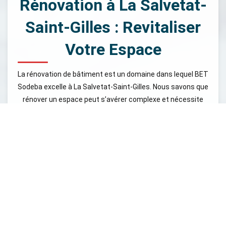
Rénovation à La Salvetat-
Saint-Gilles : Revitaliser
Votre Espace
La rénovation de bâtiment est un domaine dans lequel BET
Sodeba excelle à La Salvetat-Saint-Gilles. Nous savons que
rénover un espace peut s’avérer complexe et nécessite
une approche réfléchie. Que ce soit pour redonner une
seconde vie à un bâtiment ancien ou pour moderniser des
installations, notre équipe d'experts est à votre disposition
pour mener à bien vos projets. Nous appliquons notre
savoir-faire en ingénierie bâtiment pour transformer vos
idées en projets concrets. Nous analysons les besoins
spécifiques liés à chaque rénovation, en tenant compte de
la structure existante, des normes en vigueur et des
motivations écologiques. Notre équipe vous guide tout au
long du processus, des études préliminaires à la