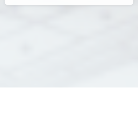
Ingénierie bâtiment
résidentiel et industriel à
Aucamville : Un