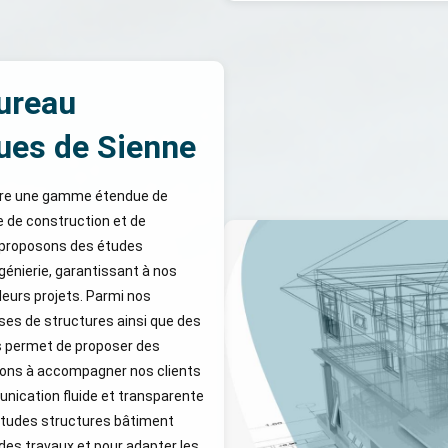
bureau
ues de Sienne
ffre une gamme étendue de
e de construction et de
 proposons des études
génierie, garantissant à nos
 leurs projets. Parmi nos
yses de structures ainsi que des
s permet de proposer des
eons à accompagner nos clients
unication fluide et transparente
’études structures bâtiment
 des travaux et pour adapter les