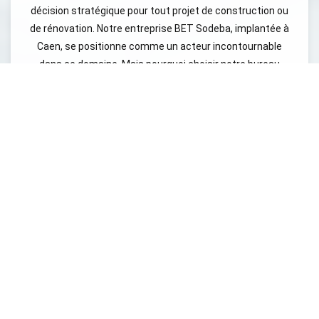
décision stratégique pour tout projet de construction ou
de rénovation. Notre entreprise BET Sodeba, implantée à
Caen, se positionne comme un acteur incontournable
dans ce domaine. Mais pourquoi choisir notre bureau
d’études bâtiment ? Tout d’abord, notre équipe est
composée de professionnels expérimentés qui maîtrisent
parfaitement les enjeux liés à l’ingénierie bâtiment et aux
études techniques bâtiment. Nous mettons un point
d'honneur à être à l’écoute de nos clients et à comprendre
leurs attentes afin de leur fournir des solutions sur
mesure. Par ailleurs, en tant que bureau d’études
structures bâtiment, nous respectons scrupuleusement
les normes en vigueur, garantissant la sécurité et la
durabilité de vos ouvrages. Notre méthodologie rigoureuse
et notre souci du détail nous permettent de minimiser les
risques de malfaçon et de garantir la satisfaction de nos
clients. De plus, notre présence locale à Caen nous permet
d’avoir une connaissance approfondie des