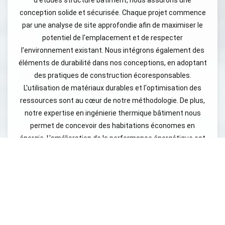
d’études structure bâtiment, nous assurons une
conception solide et sécurisée. Chaque projet commence
par une analyse de site approfondie afin de maximiser le
potentiel de l'emplacement et de respecter
l'environnement existant. Nous intégrons également des
éléments de durabilité dans nos conceptions, en adoptant
des pratiques de construction écoresponsables.
L'utilisation de matériaux durables et l'optimisation des
ressources sont au cœur de notre méthodologie. De plus,
notre expertise en ingénierie thermique bâtiment nous
permet de concevoir des habitations économes en
énergie. L'amélioration de la performance énergétique est
une priorité pour nous, afin de garantir non seulement le
confort des occupants, mais aussi de réduire l'empreinte
carbone de chaque projet résidentiel. En choisissant BET
Sodeba pour votre projet d'ingénierie bâtiment résidentiel,
vous bénéficiez d'un accompagnement personnalisé et
d'une expertise reconnue.