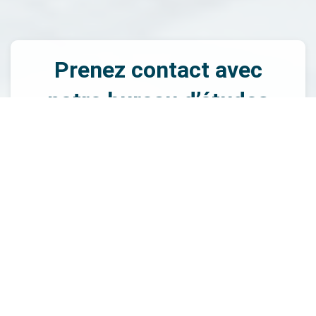
Prenez contact avec
notre bureau d’études
bâtiment Ucel dès
aujourd’hui
Si vous envisagez un projet de construction ou de
rénovation à Ucel, n’hésitez pas à faire appel à notre
bureau d’études bâtiment Ucel. Nous sommes là pour
vous accompagner à chaque étape et vous fournir des
solutions sur mesure selon vos besoins. Notre entreprise,
BET Sodeba, se distingue par son engagement envers la
qualité et l’innovation. Nous offrons une vaste gamme de