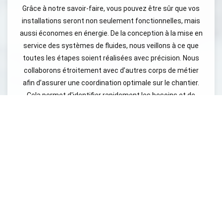
Grâce à notre savoir-faire, vous pouvez être sûr que vos
installations seront non seulement fonctionnelles, mais
aussi économes en énergie. De la conception à la mise en
service des systèmes de fluides, nous veillons à ce que
toutes les étapes soient réalisées avec précision. Nous
collaborons étroitement avec d’autres corps de métier
afin d’assurer une coordination optimale sur le chantier.
Cela permet d'identifier rapidement les besoins et de
trouver des solutions efficaces pour chaque situation. En
optant pour nos services en BET fluides bâtiment à
Leucate, vous bénéficiez d’un accompagnement sur
mesure, de la phase de conception à la réalisation des
travaux. Notre objectif est de garantir que chaque
installation fonctionne de manière optimale, contribuant
ainsi au confort des usagers tout en respectant les
contraintes budgétaires. Faites le choix de la qualité et de
l’efficacité en sollicitant notre expertise. Avec BET Sodeba,
vous avez un partenaire de confiance pour l'intégration