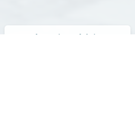
BET thermique bâtiment :
Réduction de la
consommation
énergétique à Lavilledieu
La gestion thermique est un élément fondamental dans la
conception de bâtiments modernes et durables. À
Lavilledieu, BET Sodeba est votre référence pour toutes
vos études en BET thermique bâtiment. Notre équipe est
dédiée à l'optimisation de la performance énergétique des
bâtiments, en mettant l'accent sur des solutions qui