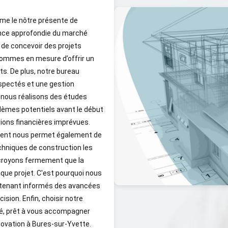
me le nôtre présente de
nce approfondie du marché
 de concevoir des projets
 sommes en mesure d’offrir un
ts. De plus, notre bureau
espectés et une gestion
, nous réalisons des études
lèmes potentiels avant le début
ions financières imprévues.
iment nous permet également de
echniques de construction les
 croyons fermement que la
que projet. C'est pourquoi nous
s tenant informés des avancées
ision. Enfin, choisir notre
agé, prêt à vous accompagner
novation à Bures-sur-Yvette.