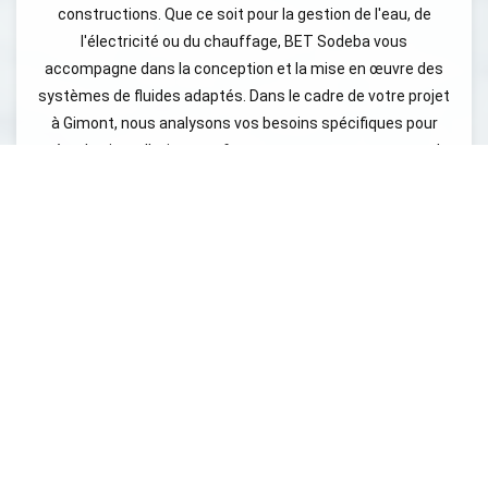
constructions. Que ce soit pour la gestion de l'eau, de
l'électricité ou du chauffage, BET Sodeba vous
accompagne dans la conception et la mise en œuvre des
systèmes de fluides adaptés. Dans le cadre de votre projet
à Gimont, nous analysons vos besoins spécifiques pour
créer des installations performantes et respectueuses de
l'environnement. Nos équipes d'experts en ingénierie
fluides bâtiment veillent à l’optimisation des coûts tout en
garantissant un confort optimal pour les usagers. Nous
intégrons des solutions innovantes telles que des
systèmes de régulation de la température et de la
ventilation, contribuant ainsi à la réduction de votre
empreinte énergétique. Grâce à une approche intégrée,
nous assurons une harmonisation parfaite entre les
différents systèmes techniques de votre bâtiment. Vous
êtes en quête d'un partenaire fiable et réactif pour vos
projets d'ingénierie fluides bâtiment à Gimont ? Ne
cherchez plus, BET Sodeba est l'entreprise qu'il vous faut.