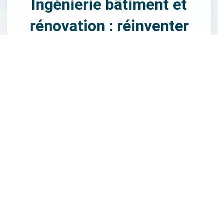
Ingénierie bâtiment et
rénovation : réinventer
vos espaces à Cloyes-les-
Trois-Rivières
La rénovation est un aspect fondamental de l’ingénierie
bâtiment, permettant de redonner vie à des espaces
existants tout en intégrant des solutions modernes et
efficaces. À Cloyes-les-Trois-Rivières, BET Sodeba se
spécialise dans l'ingénierie bâtiment rénovation, en
apportant une expertise unique pour chaque projet. Que
vous souhaitiez rénover un bâtiment résidentiel, industriel
ou tertiaire, notre entreprise intervient directement pour
élaborer des solutions qui répondent à vos ambitions tout
en respectant votre budget. L'ingénierie bâtiment
rénovation nécessite une compréhension approfondie des