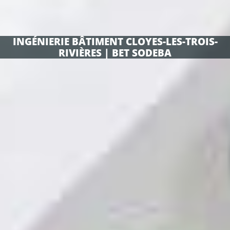
INGÉNIERIE BÂTIMENT CLOYES-LES-TROIS-
RIVIÈRES | BET SODEBA