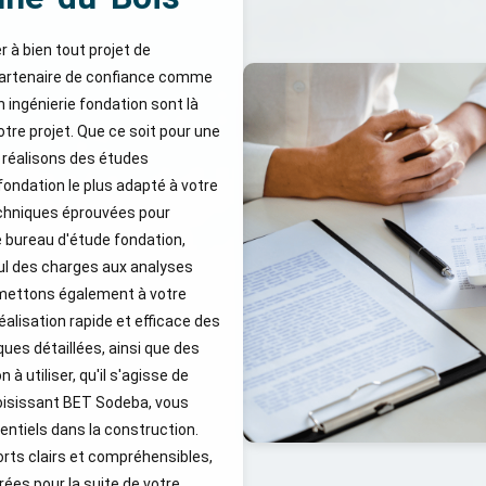
 à bien tout projet de
 partenaire de confiance comme
 ingénierie fondation sont là
re projet. Que ce soit pour une
 réalisons des études
ondation le plus adapté à votre
echniques éprouvées pour
re bureau d'étude fondation,
ul des charges aux analyses
 mettons également à votre
alisation rapide et efficace des
ues détaillées, ainsi que des
 utiliser, qu'il s'agisse de
hoisissant BET Sodeba, vous
entiels dans la construction.
rts clairs et compréhensibles,
ées pour la suite de votre