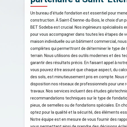
Un bureau d’étude fondation est essentiel pour mener
construction. À Saint-Étienne-du-Bois, le choix d'un
BET Sodeba est crucial. Nos ingénieurs spécialisés en
pour vous accompagner dans toutes les étapes de vot
maison individuelle ou un bâtiment commercial, nous
complètes qui permettront de déterminer le type de f
terrain. Nous utilisons des outils modernes et des t
garantir des résultats précis. En faisant appel à not
vous pouvez être assuré que chaque aspect, du calc
des sols, est minutieusement pris en compte. Nous
disposition nos réseaux de professionnels pour une ré
travaux. Nos services incluent des études géotechniq
recommandations techniques sur le type de fondation à
pieux, de semelles ou de fondations spéciales. En c
optez pour la qualité et la sécurité, des éléments ess
Notre équipe est en mesure de vous fournir des rappo
vous permettant ainsi de prendre des décisions éclair