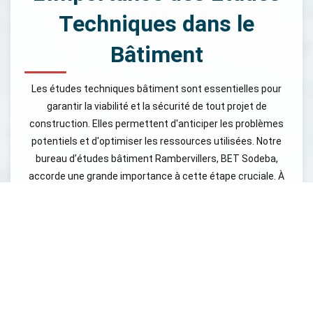
Techniques dans le
Bâtiment
Les études techniques bâtiment sont essentielles pour
garantir la viabilité et la sécurité de tout projet de
construction. Elles permettent d'anticiper les problèmes
potentiels et d'optimiser les ressources utilisées. Notre
bureau d’études bâtiment Rambervillers, BET Sodeba,
accorde une grande importance à cette étape cruciale. À
travers une étude technique approfondie, nous évaluons
les contraintes liées au site, aux matériaux, et aux
réglementations en vigueur. Ce processus inclut des
analyses du sol, des relevés topographiques et des
simulations structurelles, nous permettant de concevoir
des solutions adaptées et durables. Les ingénieurs
bâtiment de notre équipe se tiennent au courant des