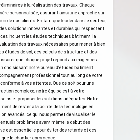
réliminaires à la réalisation des travaux. Chaque
nière personnalisée, assurant ainsi une approche sur
ion de nos clients. En tant que leader dans le secteur,
des solutions innovantes et durables qui respectent
ices incluent les études techniques bâtiment, la
évaluation des travaux nécessaires pour mener à bien
es études de sol, des calculs de structure et des
 assurer que chaque projet répond aux exigences
En choisissant notre bureau d’études bâtiment
ccompagnement professionnel tout au long de votre
t conforme à vos attentes. Que ce soit pour une
ruction complexe, notre équipe est à votre
esoins et proposer les solutions adéquates. Notre
ment de rester à la pointe de la technologie en
tion avancés, ce qui nous permet de visualiser le
 éventuels problèmes avant même le début des
ve est essentielle pour éviter des retards et des
s que le chantier commence.