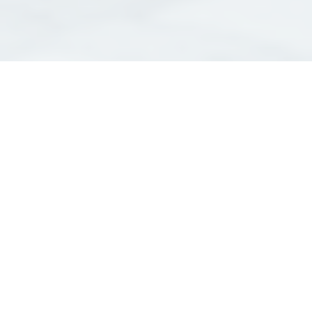
Ingénierie bâtiment et
étude technique bâtiment
à Neuilly-Plaisance :
Garantir la réussite de
vos projets