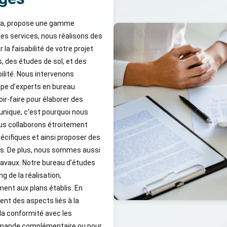
ba, propose une gamme
es services, nous réalisons des
a faisabilité de votre projet
s, des études de sol, et des
lité. Nous intervenons
ipe d’experts en bureau
r-faire pour élaborer des
 unique, c'est pourquoi nous
ous collaborons étroitement
écifiques et ainsi proposer des
es. De plus, nous sommes aussi
ravaux. Notre bureau d’études
g de la réalisation,
ent aux plans établis. En
nt des aspects liés à la
i la conformité avec les
emande complémentaire ou pour