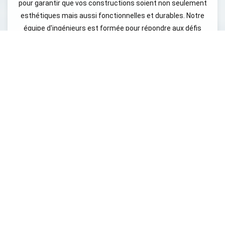
pour garantir que vos constructions soient non seulement
esthétiques mais aussi fonctionnelles et durables. Notre
équipe d'ingénieurs est formée pour répondre aux défis
techniques les plus complexes, en intégrant des solutions
innovantes qui répondent aux exigences actuelles du
secteur. Nous croyons fermement que chaque projet doit
être soutenu par une analyse technique solide, qu’il
s’agisse de calculs de structures, d’études thermiques ou
encore d’analyses de fluides. En faisant appel à notre
bureau d’études techniques bâtiment, vous bénéficiez
d'une expertise qui vous permettra de naviguer
sereinement à travers les différentes étapes de votre
projet. Nous vous invitons à explorer nos services, à
découvrir comment nous pouvons vous aider à réaliser
votre vision et à nous contacter pour toute demande de
renseignements ou un devis précis. Notre entreprise
intervient directement pour tous vos besoins de bureau
d’études bâtiment Balaruc-les-Bains, et nous sommes