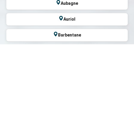
Aubagne
Auriol
Barbentane
Berre-l'Étang
Bouc-Bel-Air
Cabannes
Cabriès
Carnoux-en-Provence
Carry-le-Rouet