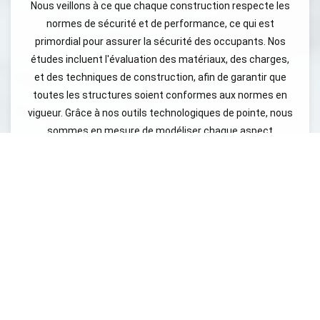
Nous veillons à ce que chaque construction respecte les
normes de sécurité et de performance, ce qui est
primordial pour assurer la sécurité des occupants. Nos
études incluent l'évaluation des matériaux, des charges,
et des techniques de construction, afin de garantir que
toutes les structures soient conformes aux normes en
vigueur. Grâce à nos outils technologiques de pointe, nous
sommes en mesure de modéliser chaque aspect
structurel afin d'identifier les potentielles problématiques
avant même le début des travaux. Cela nous permet
d'économiser du temps et des ressources tout en
assurant une qualité optimale. De plus, nous collaborons
étroitement avec d'autres professionnels du bâtiment
pour nous assurer que toutes les phases de construction
sont bien intégrées et harmonisées. En choisissant BET
Sodeba, vous faites le choix de la sécurité et de la qualité
pour votre projet de construction à Saint-André-les-
Vergers. Nous avons une approche collaborative qui