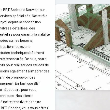
me BET Sodeba à Nouvion-sur-
rvices spécialisés. Notre rôle
jet, depuis la conception
nalyses détaillées, des
tielles pour garantir la viabilité
sées sur les besoins
struction neuve, une
'études techniques bâtiment
eux rencontrés. De plus, notre
nts pour réaliser des études de
eillons également à intégrer des
afin de promouvoir des
onnement. En tant que BET
e nécessaire pour vous
echniques. Nos clients
à notre réactivité et notre
c BET Sodeba, vous vous offrez